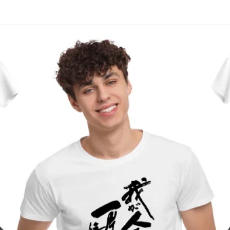
¥1,580
¥4,600
込）
税込）
（税込）
（税込）
eek ウェアチューン
eek ウェアチューンプ
Run Fleek ウェアチュー
Run Fleek ウェアチュー
プリントシート
ト 011wa4
アイロンプリントシート
リントシート 014ba4
113a3
¥1,580
¥980
込）
込）
（税込）
（税込）