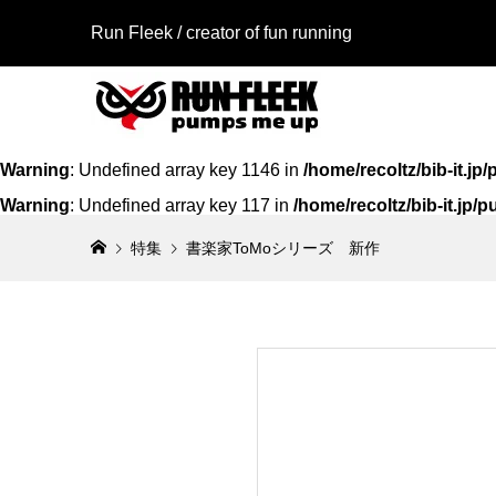
Run Fleek / creator of fun running
Warning
: Undefined array key 1146 in
/home/recoltz/bib-it.
Warning
: Undefined array key 117 in
/home/recoltz/bib-it.jp
特集
書楽家ToMoシリーズ 新作
Run Fl
Run Fle
アイロン
シャツ 
003a3
002f
¥1,580
¥4,600
（
（
Run Fl
Run Fl
アイロン
リントシー
119a3