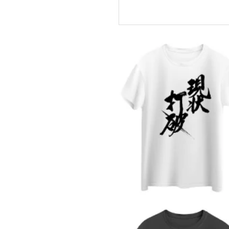
¥1,580
¥980
（税
（
Run Fl
Run Fl
アイロン
リントシー
003a4
¥980
¥980
（税
（税