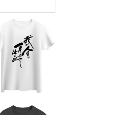
¥980
¥2,800
（税込）
（税込）
ン
ンプ
Run Fleek ウェアチューン
Run Fleek x ToMo コラボT
アイロンプリントシート
シャツ バックプリント 001b
219a3
¥1,580
¥4,600
（税込）
（税込）