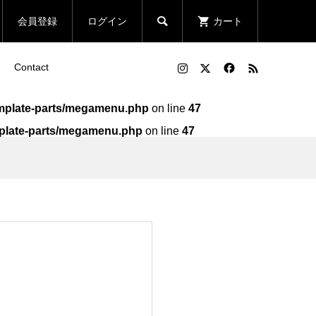

会員登録
ログイン
カート
Contact
template-parts/megamenu.php
on line
47
emplate-parts/megamenu.php
on line
47
ン
ン
Run Fleek ウェアチューン
Run Fleek x ToMo コラボ
リ
アイロンプリントシート
ウェアチューンプリントシー
218a3
ト 001a3
¥1,580
¥2,800
（税込）
（税込）
ン
ボT
Run Fleek ウェアチューン
Run Fleek R.Fチョイス T
アイロンプリントシート
シャツ 004 変態
218a4