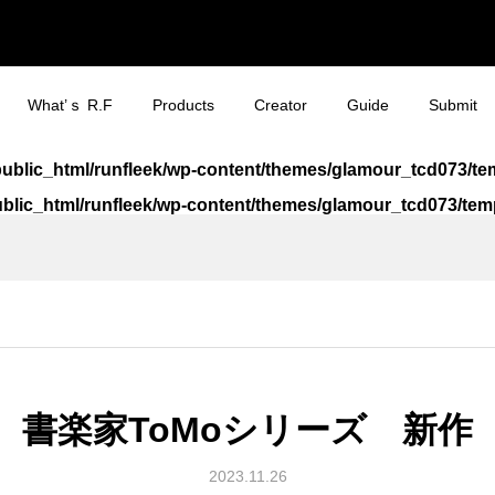
What’ｓ R.F
Products
Creator
Guide
Submit
jp/public_html/runfleek/wp-content/themes/glamour_tcd073/
/public_html/runfleek/wp-content/themes/glamour_tcd073/t
eek ウェアチューン
ek x ToMo コラボT
Run Fleek ウェアチュー
いわて盛岡シティマラソ
プリントシート
フロントプリント
アイロンプリントシート
2023 限定Run Fleek ス
114a4
ーブレスシャツ
¥980
¥3,200
税込）
税込）
（税込）
（税込）
書楽家ToMoシリーズ 新作
eek ウェアチューン
eek ウェアチューンプ
Run Fleek ウェアチュー
Run Fleek x ToMo コラ
プリントシート
ト 015ba4
アイロンプリントシート
シャツ フロントプリント
2023.11.26
120a3
001f