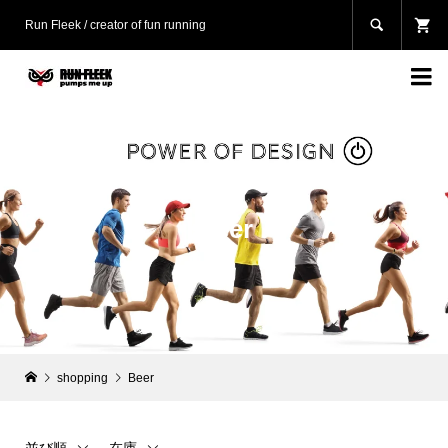

Run Fleek / creator of fun running

Beer
shopping
Beer