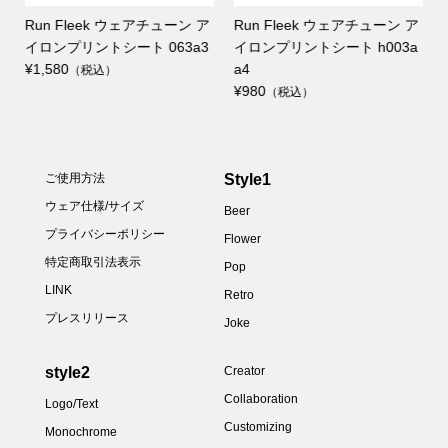
ア
Run Fleek ウェアチューン ア
Run Fleek ウェアチューン ア
イロンプリントシート 063a3
イロンプリントシート h003a
¥1,580
a4
（税込）
¥980
（税込）
Style1
ご使用方法
ウェア仕様/サイズ
Beer
プライバシーポリシー
Flower
特定商取引法表示
Pop
LINK
Retro
プレスリリース
Joke
style2
Creator
Collaboration
Logo/Text
Customizing
Monochrome