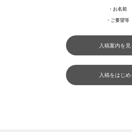
¥980
¥3,200
込）
税込）
（税込）
（税込）
・お名前
・ご要望等
eek ウェアチューン
ek x ToMo コラボT
Run Fleek ウェアチュー
Run Fleek ウェアチュー
プリントシート
ックプリント 001b
アイロンプリントシート
リントシート 012wa4
218a3
入稿案内を見
¥1,580
¥980
税込）
税込）
（税込）
（税込）
入稿をはじめ