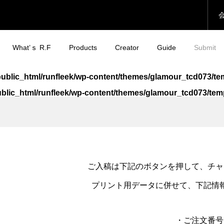
What’ｓ R.F
Products
Creator
Guide
Submit
jp/public_html/runfleek/wp-content/themes/glamour_tcd073/
/public_html/runfleek/wp-content/themes/glamour_tcd073/t
eek ウェアチューン
eek ウェアチューンプ
Run Fleek ウェアチュー
いわて盛岡シティマラソ
プリントシート
ト 013ba4
アイロンプリントシート
2023 限定Run Fleek T
118a4
ツ
¥980
¥3,000
込）
込）
（税込）
（税込）
ご入稿は下記のボタンを押して、チャ
プリント用データに併せて、下記情
eek ウェアチューン
eek ウェアチューンプ
Run Fleek ウェアチュー
いわて盛岡シティマラソ
プリントシート
ト 013wa4
アイロンプリントシート
2023 限定Run Fleek ス
114a4
ーブレスシャツ
・ご注文番号