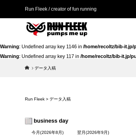
Run Fleek / creator of fun running
Warning
: Undefined array key 1146 in
/home/recoltz/bib-it.
Warning
: Undefined array key 117 in
/home/recoltz/bib-it.jp
データ入稿
Run Fl
Run Fl
アイロン
リントシー
218a4
¥980
¥980
（税
（税
Run Fleek
>
データ入稿
Run Fl
Run Fl
business day
アイロン
リントシー
119a3
今月(2026年8月)
翌月(2026年9月)