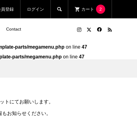

会員登録
ログイン
カート
2
Contact
template-parts/megamenu.php
on line
47
emplate-parts/megamenu.php
on line
47
ン
ン
Run Fleek ウェアチューン
Run Fleek R.Fチョイス T
シャ
アイロンプリントシート
シャツ 004 変態
112a3
¥1,580
¥2,800
（税込）
（税込）
ットにてお願いします。
報もお知らせください。
ン
ン
Run Fleek ウェアチューン
Run Fleek x ToMo コラボ
リ
アイロンプリントシート
ウェアチューンプリントシー
121a3
ト 001a3