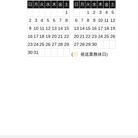
¥1,580
¥980
日
月
火
水
木
金
土
日
月
火
水
木
金
土
（税
（
1
1
2
3
4
5
2
3
4
5
6
7
8
6
7
8
9
10
11
12
Run Fl
Run Fle
9
10
11
12
13
14
15
13
14
15
16
17
18
19
アイロン
シャツ バ
16
17
18
19
20
21
22
20
21
22
23
24
25
26
220a3
23
24
25
26
27
28
29
27
28
29
30
¥1,580
¥4,600
（
（
30
31
(
発送業務休日)