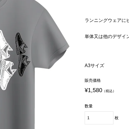
¥1,580
¥980
込）
税込）
（税込）
（税込）
ランニングウェアに
eek ウェアチューン
eek ウェアチューンプ
Run Fleek ウェアチュー
Run Fleek x ToMo コラ
プリントシート
ト 003wa4
アイロンプリントシート
ウェアチューンプリント
単体又は他のデザイ
112a3
ト 001a3
¥1,580
¥2,800
込）
込）
（税込）
（税込）
A3サイズ
販売価格
¥1,580
（税込）
数量
枚