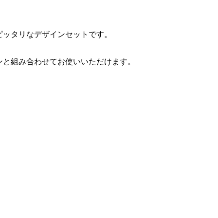
¥980
¥4,600
（税込）
（税込）
ピッタリなデザインセットです。
ン
ボ
Run Fleek ウェアチューン
いわて盛岡シティマラソン
シー
アイロンプリントシート
2023 限定Run Fleek スリ
ンと組み合わせてお使いいただけます。
218a4
ーブレスシャツ
¥980
¥3,200
（税込）
（税込）