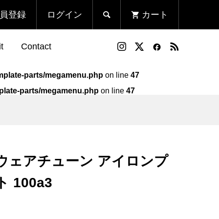
員登録
ログイン
カート

t
Contact
template-parts/megamenu.php
on line
47
emplate-parts/megamenu.php
on line
47
ン
ンプ
Run Fleek ウェアチューン
Run Fleek ウェアチューンプ
アイロンプリントシート
リントシート 003ba4
220a3
¥1,580
¥980
ek ウェアチューン アイロンプ
（税込）
（税込）
100a3
ン
ンプ
Run Fleek ウェアチューン
Run Fleek x ToMo コラボT
アイロンプリントシート
シャツ フロントプリント
003a4
001f