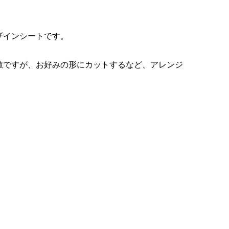
¥1,580
¥3,200
（税込）
（税込）
ザインシートです。
ン
ンプ
Run Fleek ウェアチューン
Run Fleek ウェアチューンプ
アイロンプリントシート
リントシート 014ba4
敵ですが、お好みの形にカットするなど、アレンジ
003a4
¥980
¥980
（税込）
（税込）