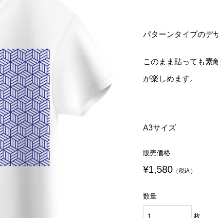
¥980
¥980
込）
税込）
（税込）
（税込）
パターンタイプのデ
eek ウェアチューン
eek ウェアチューンプ
Run Fleek ウェアチュー
Run Fleek ウェアチュー
プリントシート
ト 010ba4
アイロンプリントシート
リントシート 013ba4
このまま貼っても素
218a3
¥1,580
¥980
込）
税込）
（税込）
（税込）
が楽しめます。
A3サイズ
販売価格
¥1,580
（税込）
数量
枚