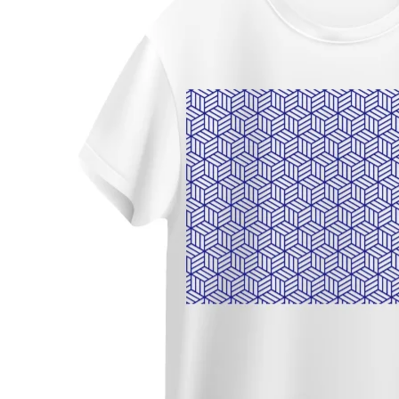
¥980
¥2,800
（税
（
Run Fl
Run Fl
アイロン
リントシー
220a3
¥1,580
¥980
（税
（