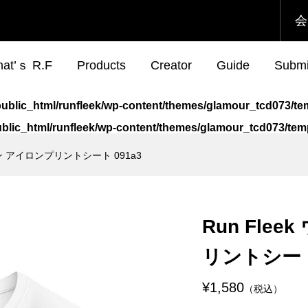
会
at’ｓ R.F
Products
Creator
Guide
Submi
jp/public_html/runfleek/wp-content/themes/glamour_tcd073/
/public_html/runfleek/wp-content/themes/glamour_tcd073/t
ーン アイロンプリントシート 091a3
eek ウェアチューン
ek x ToMo コラボT
Run Fleek ウェアチュー
Run Fleek R.Fチョイス 
プリントシート
ックプリント 001b
アイロンプリントシート
シャツ 004 変態
114a3
¥1,580
¥2,800
Run Fle
税込）
税込）
（税込）
（税込）
リントシート 
eek ウェアチューン
ek x ToMo コラボ
Run Fleek ウェアチュー
Run Fleek ウェアチュー
プリントシート
ューンプリントシー
アイロンプリントシート
リントシート 003ba4
¥1,580
（税込）
219a4