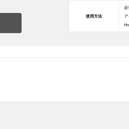
必
使用方法
ア
H