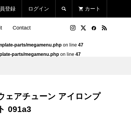
員登録
ログイン
カート

t
Contact
template-parts/megamenu.php
on line
47
emplate-parts/megamenu.php
on line
47
ン
T
Run Fleek ウェアチューン
Run Fleek ウェアチューンプ
アイロンプリントシート
リントシート 010wa4
113a4
¥980
¥980
ek ウェアチューン アイロンプ
（税込）
（税込）
091a3
ン
ンプ
Run Fleek ウェアチューン
いわて盛岡シティマラソン
アイロンプリントシート
2023 限定Run Fleek スリ
003a3
ーブレスシャツ