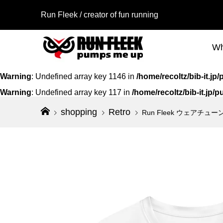
Run Fleek / creator of fun running
Wh
Warning
: Undefined array key 1146 in
/home/recoltz/bib-it.
Warning
: Undefined array key 117 in
/home/recoltz/bib-it.jp
shopping
Retro
Run Fleek ウェアチュ
Run Fl
Run Fle
アイロン
シャツ バ
120a3
¥1,580
¥4,600
（
（
Run Fl
Run Fle
アイロン
ウェアチ
112a4
ト 001a3