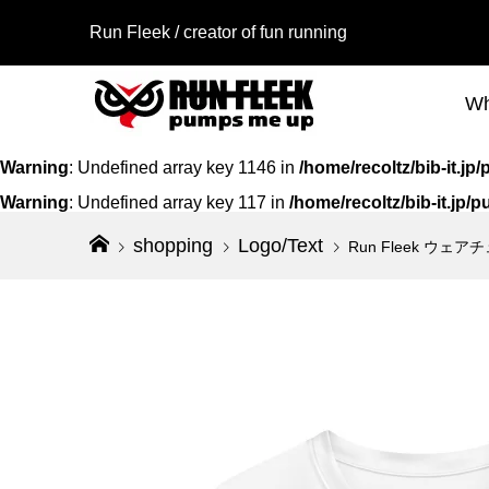
Run Fleek / creator of fun running
Wh
Warning
: Undefined array key 1146 in
/home/recoltz/bib-it.
Warning
: Undefined array key 117 in
/home/recoltz/bib-it.jp
shopping
Logo/Text
Run Fleek ウェ
Run Fl
Run Fle
アイロン
ウェアチ
118a4
ト 001a3
¥980
¥2,800
（税
（
Run Fl
Run Fl
アイロン
シャツ 00
113a3