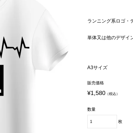
¥1,580
¥980
税込）
税込）
（税込）
（税込）
ランニング系ロゴ・
eek ウェアチューン
岡シティマラソン
Run Fleek ウェアチュー
Run Fleek ウェアチュー
プリントシート
定Run Fleek スリ
アイロンプリントシート
リントシート 011wa4
単体又は他のデザイ
シャツ
218a4
¥980
¥980
込）
税込）
（税込）
（税込）
A3サイズ
販売価格
¥1,580
（税込）
数量
枚