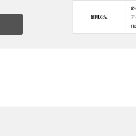
必
使用方法
ア
H