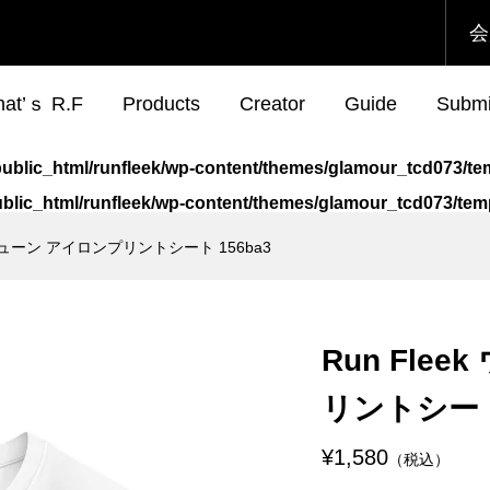
会
at’ｓ R.F
Products
Creator
Guide
Submi
jp/public_html/runfleek/wp-content/themes/glamour_tcd073/
/public_html/runfleek/wp-content/themes/glamour_tcd073/t
アチューン アイロンプリントシート 156ba3
eek ウェアチューン
ek x ToMo コラボ
Run Fleek ウェアチュー
Run Fleek x ToMo コラ
プリントシート
ューンプリントシー
アイロンプリントシート
シャツ フロントプリント
113a4
001f
¥980
¥4,600
Run Fle
込）
税込）
（税込）
（税込）
リントシート 
eek ウェアチューン
eek R.Fチョイス T
Run Fleek ウェアチュー
Run Fleek ウェアチュー
プリントシート
4 変態
アイロンプリントシート
リントシート 013ba4
¥1,580
（税込）
220a3