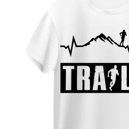
¥1,580
¥2,800
（
（
Run Fl
いわて盛
アイロン
2023 限
003a4
ーブレス
¥980
¥3,200
（税
（