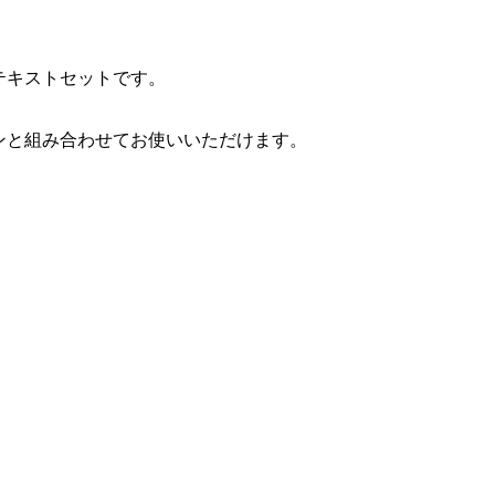
¥1,580
¥980
（税込）
（税込）
テキストセットです。
ン
ンプ
Run Fleek ウェアチューン
Run Fleek ウェアチューンプ
アイロンプリントシート
リントシート 010wa4
ンと組み合わせてお使いいただけます。
112a4
¥980
¥980
（税込）
（税込）