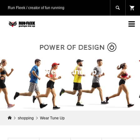

Run Fleek / creator of fun running

Wear Tune Up
shopping
Wear Tune Up