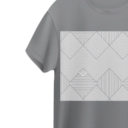
¥1,580
¥3,200
（
（
Run Fl
Run Fle
アイロン
ウェアチ
114a4
ト 001a3
¥980
¥2,800
（税
（