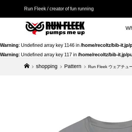
Run Fleek / creator of fun running
Wh
Warning
: Undefined array key 1146 in
/home/recoltz/bib-it.
Warning
: Undefined array key 117 in
/home/recoltz/bib-it.jp
shopping
Pattern
Run Fleek ウェアチ
Run Fl
Run Fl
アイロン
リントシー
114a3
¥1,580
¥980
（税
（
Run Fl
いわて盛
アイロン
2023 限
220a3
ーブレス