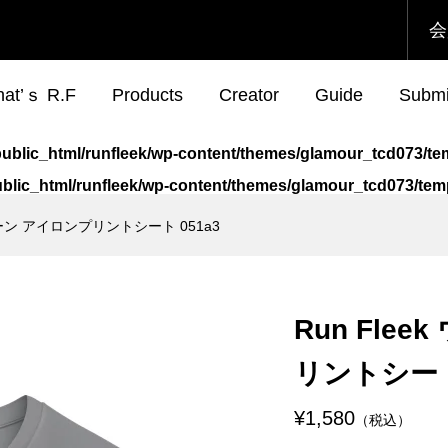
会
at’ｓ R.F
Products
Creator
Guide
Submi
jp/public_html/runfleek/wp-content/themes/glamour_tcd073/
/public_html/runfleek/wp-content/themes/glamour_tcd073/t
ューン アイロンプリントシート 051a3
eek ウェアチューン
eek ウェアチューンプ
Run Fleek ウェアチュー
Run Fleek ウェアチュー
プリントシート
ト 015wa4
アイロンプリントシート
リントシート 010ba4
112a4
¥980
¥980
Run Fle
込）
税込）
（税込）
（税込）
リントシート 
eek ウェアチューン
岡シティマラソン
Run Fleek ウェアチュー
Run Fleek ウェアチュー
プリントシート
定Run Fleek スリ
アイロンプリントシート
リントシート 012wa4
¥1,580
（税込）
シャツ
119a4