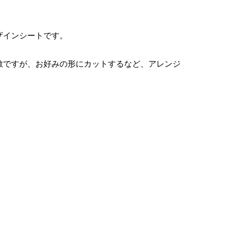
¥1,580
¥4,600
（税込）
（税込）
ザインシートです。
ン
ボT
Run Fleek ウェアチューン
Run Fleek ウェアチューンプ
アイロンプリントシート
リントシート 003ba4
敵ですが、お好みの形にカットするなど、アレンジ
120a4
¥980
¥980
（税込）
（税込）