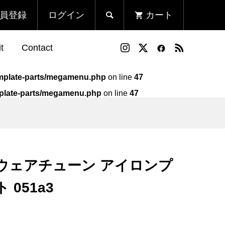
員登録
ログイン
カート

t
Contact
template-parts/megamenu.php
on line
47
emplate-parts/megamenu.php
on line
47
ン
ンプ
Run Fleek ウェアチューン
Run Fleek x ToMo コラボT
アイロンプリントシート
シャツ バックプリント 001b
112a3
¥1,580
¥4,600
ek ウェアチューン アイロンプ
（税込）
（税込）
051a3
ン
ンプ
Run Fleek ウェアチューン
Run Fleek x ToMo コラボT
アイロンプリントシート
シャツ フロントプリント
219a3
001f