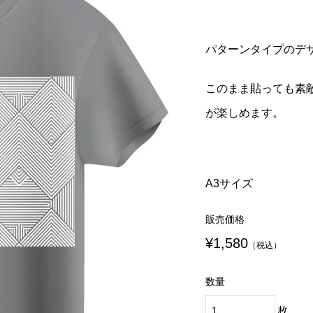
¥980
¥980
税込）
税込）
（税込）
（税込）
パターンタイプのデ
eek ウェアチューン
ek x ToMo コラボ
Run Fleek ウェアチュー
Run Fleek x ToMo コラ
プリントシート
ューンプリントシー
アイロンプリントシート
シャツ フロントプリント
このまま貼っても素
119a3
002f
¥1,580
¥4,600
込）
税込）
（税込）
（税込）
が楽しめます。
A3サイズ
販売価格
¥1,580
（税込）
数量
枚