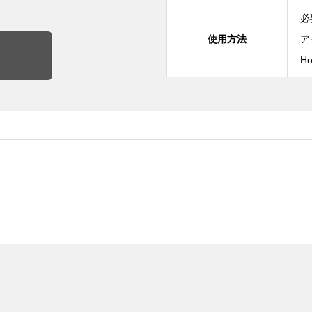
必
使用方法
ア
H